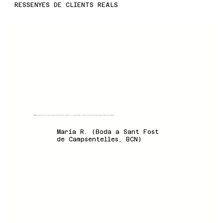
RESSENYES DE CLIENTS REALS
“GoodFlow va superar totes les nostres expectatives. El DJ va ser increïble i els efectes de confeti i fum van fer que la nostra festa fos èpica. Repetiria sens dubte!”
María R. (Boda a Sant Fost
de Campsentelles, BCN)