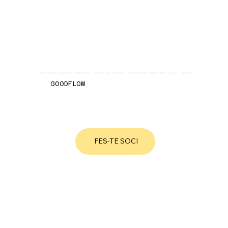
Benvinguts -Welcome - Bienvenido - GOODFLOW - Bienvenu - Willkommen - Benvenuto - 喜ばしい - добро пожаловать!
GOODFLOW
GOOD FLOW N. 0085643
FES-TE SOCI